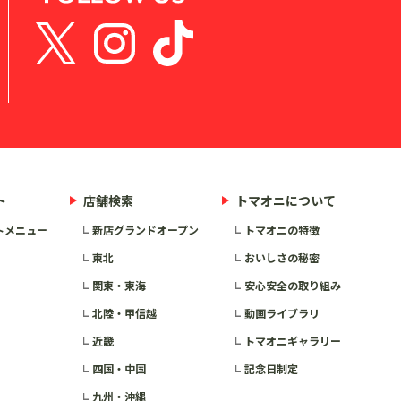
ト
店舗検索
トマオニについて
トメニュー
新店グランドオープン
トマオニの特徴
東北
おいしさの秘密
関東・東海
安心安全の取り組み
北陸・甲信越
動画ライブラリ
近畿
トマオニギャラリー
四国・中国
記念日制定
九州・沖縄