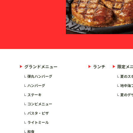
グランドメニュー
ランチ
限定メ
弾丸ハンバーグ
夏のス
ハンバーグ
地中海
ステーキ
夏のデ
コンビメニュー
パスタ・ピザ
ライトミール
和食